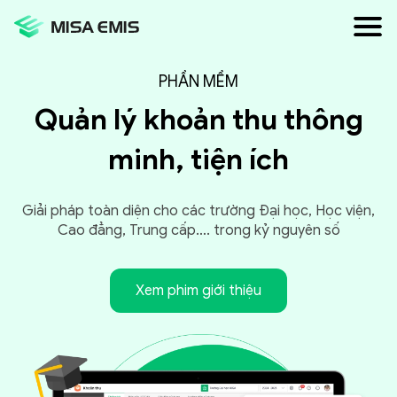
PHẦN MỀM
Tính
năng
Quản lý khoản thu
thông
minh, tiện ích
Báo
giá
Giải pháp toàn diện cho các trường Đại học, Học viện,
Tính
Cao đẳng, Trung cấp…. trong kỷ nguyên số
năng
mới
Xem phim giới thiệu
Hỗ
trợ